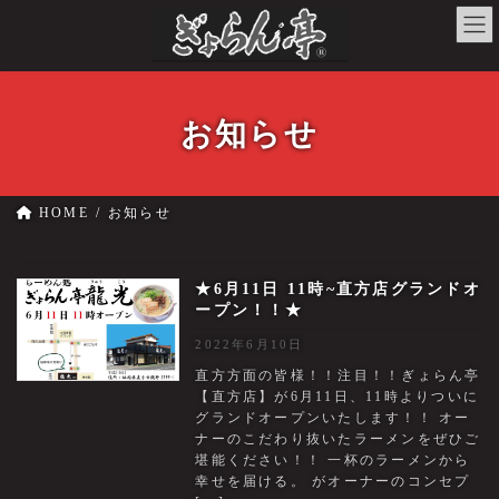
コ
ナ
ン
ビ
テ
ゲ
ン
ー
ツ
シ
へ
ョ
お知らせ
ス
ン
キ
に
ッ
移
プ
動
HOME
お知らせ
★6月11日 11時~直方店グランドオ
ープン！！★
2022年6月10日
直方方面の皆様！！注目！！ぎょらん亭
【直方店】が6月11日、11時よりついに
グランドオープンいたします！！ オー
ナーのこだわり抜いたラーメンをぜひご
堪能ください！！ 一杯のラーメンから
幸せを届ける。 がオーナーのコンセプ