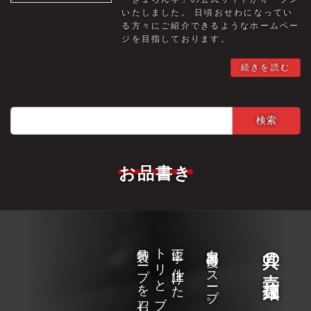
いたしました。 日頃おせわになってい
る方々にご紹介できるようなホームペー
ジを目指しております。
続きを読む
検
索:
お品書き
特製スープを召し上がれ。
丁寧に仕上げた
自家製自慢のスープ。
其の壱 拉麺